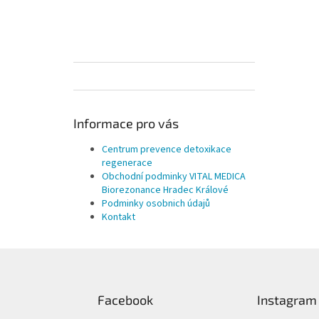
Informace pro vás
Centrum prevence detoxikace
regenerace
Obchodní podminky VITAL MEDICA
Biorezonance Hradec Králové
Podminky osobnich údajů
Kontakt
Z
á
p
Facebook
Instagram
a
t