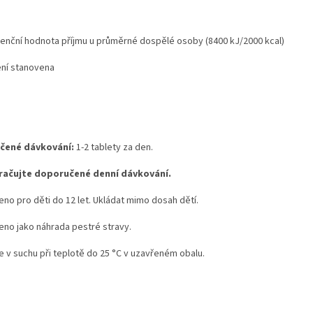
renční hodnota příjmu u průměrné dospělé osoby (8400 kJ/2000 kcal)
ení stanovena
čené dávkování:
1-2 tablety za den.
račujte doporučené denní dávkování.
eno pro děti do 12 let. Ukládat mimo dosah dětí.
eno jako náhrada pestré stravy.
e v suchu při teplotě do 25 °C v uzavřeném obalu.