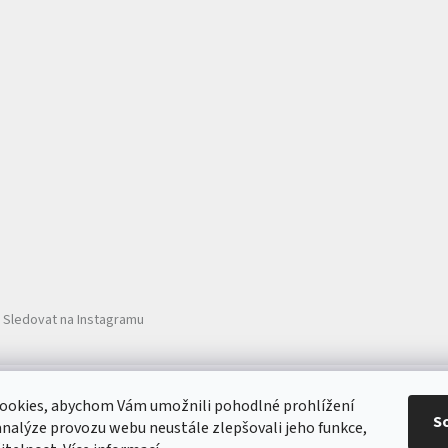
Sledovat na Instagramu
Ochrana zdraví nanotechnologie ZOONO®
ookies, abychom Vám umožnili pohodlné prohlížení
S
analýze provozu webu neustále zlepšovali jeho funkce,