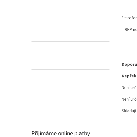
* = refe
– RHP n
Doporu
Nepřek
Není urč
Není urč
Skladujt
Přijímáme online platby