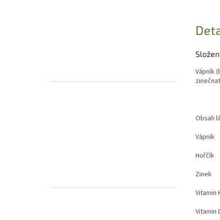
Deta
Složení
Vápník (
zinečnat
Obs
Vá
H
Z
Vit
Vi