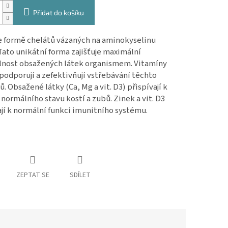
Přidat do košíku
e formě chelátů vázaných na aminokyselinu
 Tato unikátní forma zajišťuje maximální
lnost obsažených látek organismem. Vitamíny
 podporují a zefektivňují vstřebávání těchto
. Obsažené látky (Ca, Mg a vit. D3) přispívají k
normálního stavu kostí a zubů. Zinek a vit. D3
ají k normální funkci imunitního systému.
ZEPTAT SE
SDÍLET