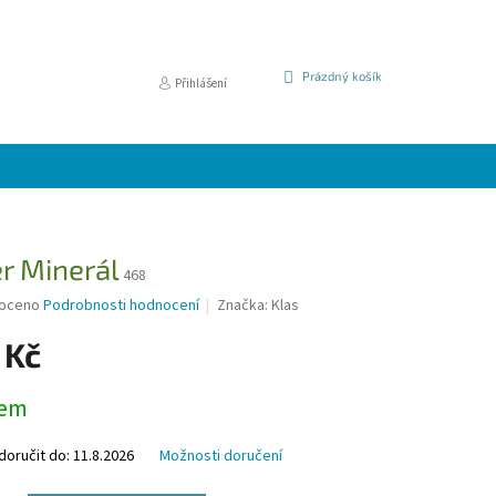
NÁKUPNÍ
Prázdný košík
Přihlášení
KOŠÍK
r Minerál
468
é
oceno
Podrobnosti hodnocení
Značka:
Klas
í
 Kč
dem
k.
oručit do:
11.8.2026
Možnosti doručení