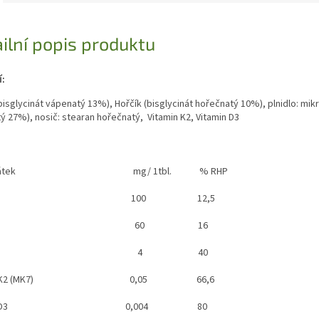
ilní popis produktu
:
bisglycinát vápenatý 13%), Hořčík (bisglycinát hořečnatý 10%), plnidlo: mikr
ý 27%), nosič: stearan hořečnatý, Vitamin K2, Vitamin D3
ah látek mg/ 1tbl. % RHP
pník 100 12,5
ořčík 60 16
inek 4 40
amin K2 (MK7) 0,05 66,6
tamin D3 0,004 80