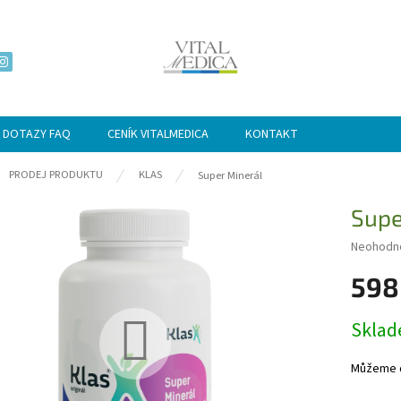
 DOTAZY FAQ
CENÍK VITALMEDICA
KONTAKT
ů
PRODEJ PRODUKTU
KLAS
Super Minerál
Supe
Průměrn
Neohodn
hodnocen
598
produktu
je
0,0
Měrná
Skla
z
cena:
5
hvězdiče
Můžeme d