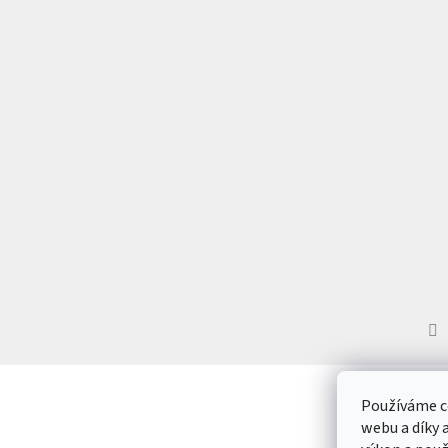
í
Používáme c
webu a díky 