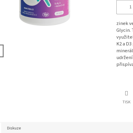
zinek v
Glycin.
využite
K2 a D3
minerálů
udržení 
přispív
TISK
Diskuze