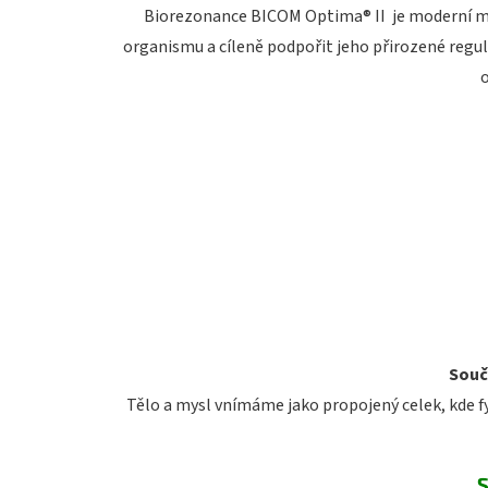
a
Biorezonance BICOM Optima® II je moderní me
p
organismu a cíleně podpořit jeho přirozené regu
i
o
e
Souč
Tělo a mysl vnímáme jako propojený celek, kde f
S