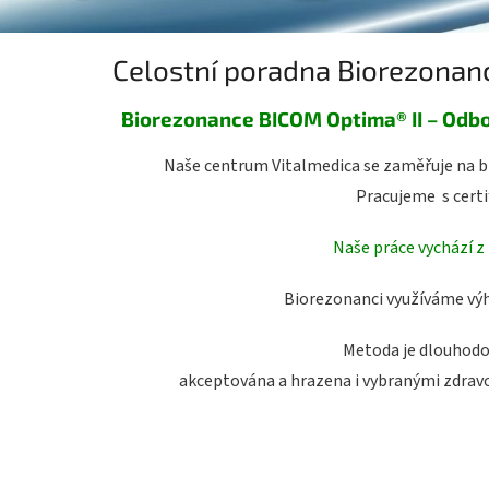
e
D
Celostní poradna Biorezonanc
i
a
Biorezonance BICOM Optima® II – Odbo
g
n
Naše centrum Vitalmedica se zaměřuje na bi
o
Pracujeme s cert
s
Naše práce vychází z
t
i
Biorezonanci využíváme výh
k
a
Metoda je dlouhodob
a
akceptována a hrazena i vybranými zdravot
T
e
r