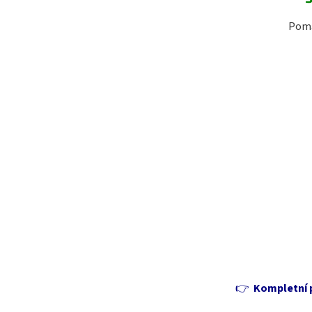
Pomá
👉
Kompletní p