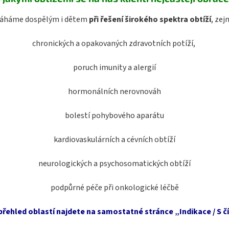
háme dospělým i dětem
při řešení širokého spektra obtíží
, zej
chronických a opakovaných zdravotních potíží,
poruch imunity a alergií
hormonálních nerovnováh
bolestí pohybového aparátu
kardiovaskulárních a cévních obtíží
neurologických a psychosomatických obtíží
podpůrné péče při onkologické léčbě
řehled oblastí najdete na samostatné stránce „Indikace / S