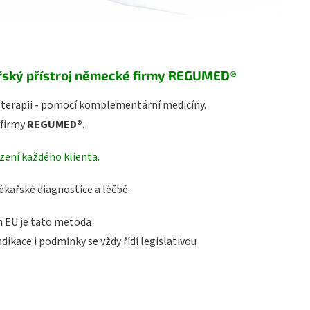
ařský přístroj německé firmy REGUMED®
- terapii - pomocí komplementární medicíny.
firmy
REGUMED®
.
zení každého klienta.
kařské diagnostice a léčbě.
h EU je tato metoda
ikace i podmínky se vždy řídí legislativou