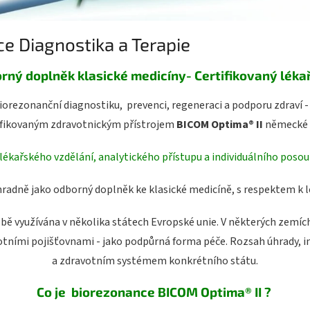
e Diagnostika a Terapie
rný doplněk klasické medicíny- C
ertifikovaný lék
orezonanční diagnostiku, prevenci, regeneraci a podporu zdraví 
ifikovaným zdravotnickým přístrojem
BICOM Optima® II
německé 
 lékařského vzdělání, analytického přístupu a individuálního posou
radně jako odborný doplněk ke klasické medicíně, s respektem k lé
ě využívána v několika státech Evropské unie.
V některých zemíc
ními pojišťovnami - jako podpůrná forma péče. Rozsah úhrady, ind
a zdravotním systémem konkrétního státu.
Co je
biorezonance BICOM Optima® II ?