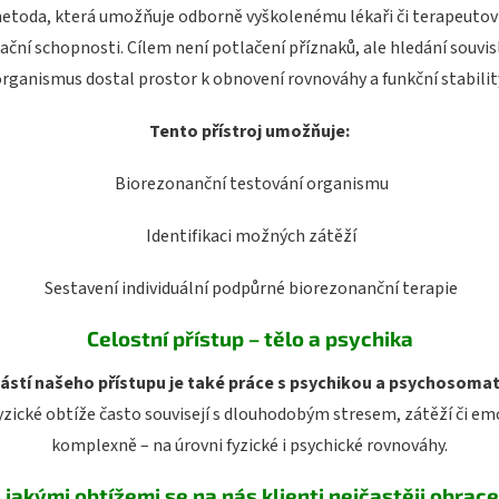
toda, která umožňuje odborně vyškolenému lékaři či terapeutovi 
lační schopnosti.
Cílem není potlačení příznaků, ale hledání souvis
rganismus dostal prostor k obnovení rovnováhy a funkční stabilit
Tento přístroj umožňuje:
Biorezonanční testování organismu
Identifikaci možných zátěží
Sestavení individuální podpůrné biorezonanční terapie
Celostní přístup – tělo a psychika
ástí našeho přístupu je také práce s psychikou a psychosomat
yzické obtíže často souvisejí s dlouhodobým stresem, zátěží či e
komplexně – na úrovni fyzické i psychické rovnováhy.
 jakými obtížemi se na nás klienti nejčastěji obrace