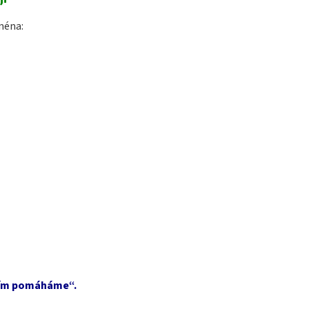
ména:
 čím pomáháme“.