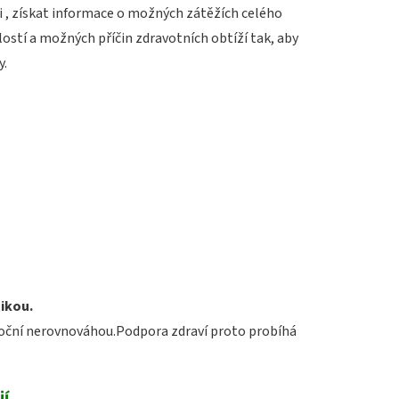
, získat informace o možných zátěžích celého
lostí a možných příčin zdravotních obtíží tak, aby
y.
ikou.
moční nerovnováhou.
Podpora zdraví proto probíhá
jí