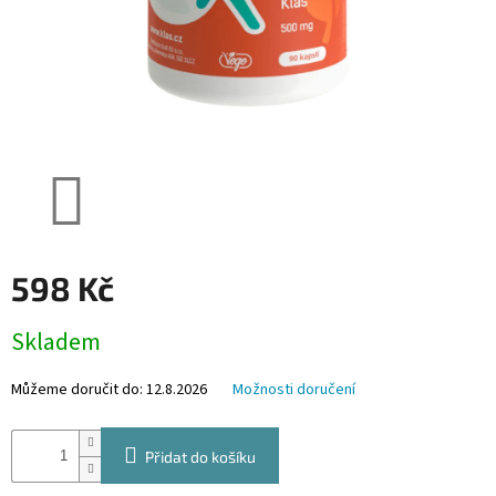
598 Kč
Měrná
Skladem
cena:
Můžeme doručit do:
12.8.2026
Možnosti doručení
Přidat do košíku