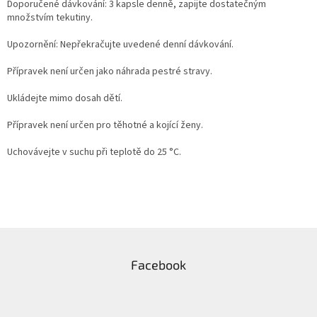
Doporučené dávkování: 3 kapsle denně, zapijte dostatečným
množstvím tekutiny.
Upozornění: Nepřekračujte uvedené denní dávkování.
Přípravek není určen jako náhrada pestré stravy.
Ukládejte mimo dosah dětí.
Přípravek není určen pro těhotné a kojící ženy.
Uchovávejte v suchu při teplotě do 25 °C.
Z
á
Facebook
p
a
t
í