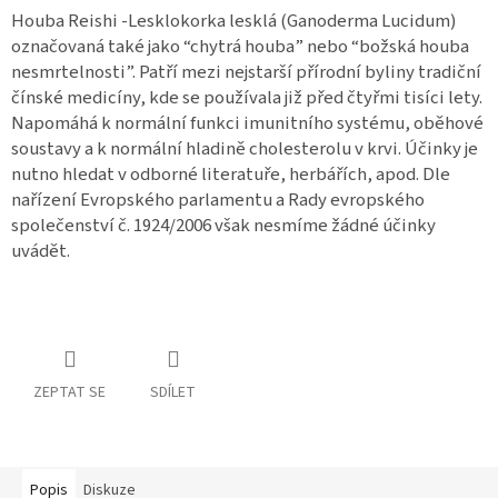
Houba Reishi -Lesklokorka lesklá (Ganoderma Lucidum)
označovaná také jako “chytrá houba” nebo “božská houba
nesmrtelnosti”. Patří mezi nejstarší přírodní byliny tradiční
čínské medicíny, kde se používala již před čtyřmi tisíci lety.
Napomáhá k normální funkci imunitního systému, oběhové
soustavy a k normální hladině cholesterolu v krvi. Účinky je
nutno hledat v odborné literatuře, herbářích, apod. Dle
nařízení Evropského parlamentu a Rady evropského
společenství č. 1924/2006 však nesmíme žádné účinky
uvádět.
ZEPTAT SE
SDÍLET
Popis
Diskuze