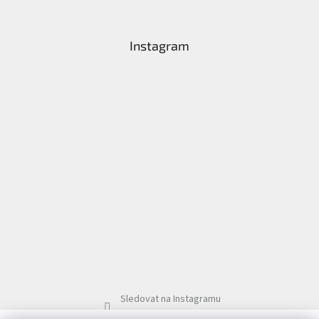
t
í
Instagram
Sledovat na Instagramu