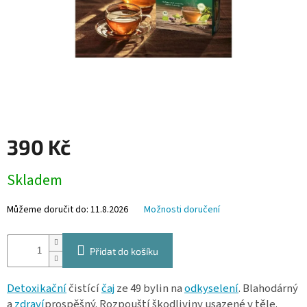
390 Kč
Měrná
Skladem
cena:
Můžeme doručit do:
11.8.2026
Možnosti doručení
Přidat do košíku
Detoxikační
čistící
čaj
ze 49 bylin na
odkyselení
.
Blahodárný
a
zdraví
prospěšný.
Rozpouští škodliviny usazené v těle.