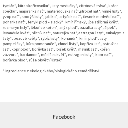
tymián*, kůra skořicovníku*, listy meduňky*, citrónová tráva*, kořen
libečku*, majoránka nať*, mateřídouška nať*,jitrocel nať*, vinné listy*,
yzop nať*, sporýš listy*, jablko*, artyčok nať*, česnek medvědí nať*,
pohanka nať*, fenykl plod – sladký*, kmín římský, lípa stříbrná květ*,
rozmarýn listy*, lékořice kořen*, anýz plod*, bazalka listy*, šípek*,
levandule květ*, plicník nať*, saturejka nať*,estragon listy*, eukalyptus
listy*, bezové květy*, rybíz listy*, koriandr*, kmín plod*, listy
pampelišky*, kůra pomeranče*, chmel listy*, kopřiva list*, ostružina
list*, kopr plod*, borůvka list*, ibišek květ*, maliník list*, kořen
zázvoru*, kardamon*, měsíček květ*, estragon listy*, kopr nať*,
borůvka plod*, růže okvětní lístek*
* ingredience z ekologického/biologického zemědělství
Z
á
Facebook
p
a