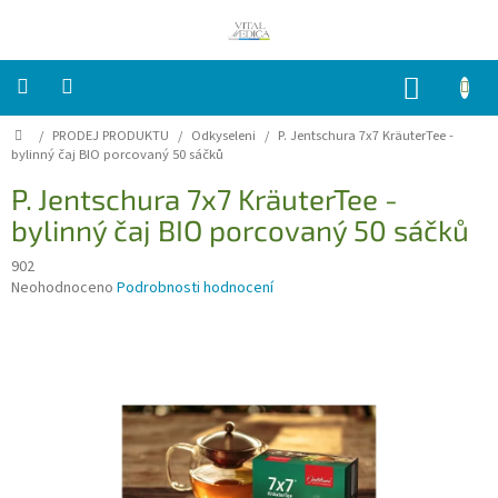
Přejít
na
obsah
NÁKUP
KOŠÍK
Domů
/
PRODEJ PRODUKTU
/
Odkyseleni
/
P. Jentschura 7x7 KräuterTee -
PRODEJ
PRODUKTU
bylinný čaj BIO porcovaný 50 sáčků
P. Jentschura 7x7 KräuterTee -
Indikace-
bylinný čaj BIO porcovaný 50 sáčků
Obtíže
902
Časté
Průměrné
Neohodnoceno
Podrobnosti hodnocení
dotazy
FAQ
hodnocení
produktu
Ceník
je
Vitalmedica
0,0
z
Kontakt
5
hvězdiček.
Přihlášení