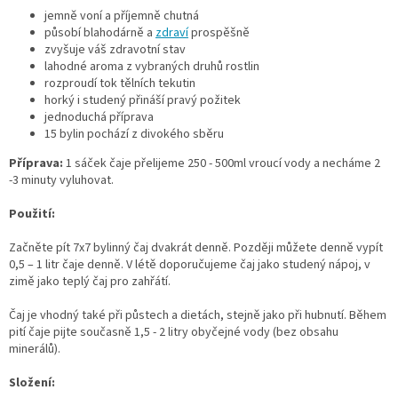
jemně voní a příjemně chutná
působí blahodárně a
zdraví
prospěšně
zvyšuje váš zdravotní stav
lahodné aroma z vybraných druhů rostlin
rozproudí tok tělních tekutin
horký i studený přináší pravý požitek
jednoduchá příprava
15 bylin pochází z divokého sběru
Příprava:
1 sáček čaje přelijeme 250 - 500ml vroucí vody a necháme 2
-3 minuty vyluhovat.
Použití:
Začněte pít 7x7 bylinný čaj dvakrát denně. Později můžete denně vypít
0,5 – 1 litr čaje denně. V létě doporučujeme čaj jako studený nápoj, v
zimě jako teplý čaj pro zahřátí.
Čaj je vhodný také při půstech a dietách, stejně jako při hubnutí. Během
pití čaje pijte současně 1,5 - 2 litry obyčejné vody (bez obsahu
minerálů).
Složení: