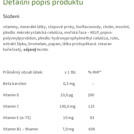
Detailní popis produktu
Složení:
vitaminy, minerální látky, stopové prvky, bioflavonoidy, cholin, inositol,
plnidlo: mikrokrystalická celulóza, mořská řasa – KELP, pojivo:
polyvinylpyrolidon, plnidlo: hydroxyprophylmethyl celulóza, rutin,
extrakt šípku, bromelain, papain, látka protispékavá: stearan
hořečnatý,
sójový
lecitin.
Průměrný obsah látek:
v 1 tbl. % RHP*
Beta karoten 0,3 mg –
Vitamin D 10,0 µg 200
Vitamin C 100,0 mg 125
Vitamin E (α-TE)
10 mg 83
Vitamin B1 – thiamin 7,0 mg 636