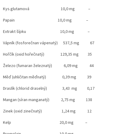
Kys.glutamová 10,0 mg –
Papain 10,0 mg –
Extrakt šípku 10,0 mg –
Vápník (fosforečnan vápenatý) 537,5 mg 67
Hořčík (oxid hořečnatý) 129,35 mg 35
Železo (fumaran železnatý) 6,09 mg 44
Měď (uhličitan měďnatý) 0,39 mg 39
Draslík (chlorid draselný) 3,43 mg 0,17
Mangan (síran manganatý) 2,75 mg 138
Zinek (oxid zinečnatý) 1,24 mg 12
Kelp 20,0 mg –
Bromelain 10,0 mg –