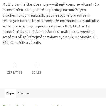
Multivitamin Klas obsahuje vyvážený komplex vitamínů a
minerálních látek, které se podílejí na důležitých
biochemických reakcích, jsou nezbytné pro udržení
tělesných funkcí. Např. k podpoře normálního imunitního
systému přispívají zejména vitamíny B12, B6, C a D a
minerální látka měď; k udržení normálního nervového
systému přispívá zejména thiamin, niacin, riboflavin, B6,
B12, C, hořčík a vápník.
ZEPTAT SE
SDÍLET
Popis
Diskuze