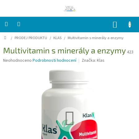
Přejít
na
obsah
NÁKUP
KOŠÍK
Domů
/
PRODEJ PRODUKTU
/
KLAS
/
Multivitamin s minerály a enzymy
PRODEJ
PRODUKTU
Multivitamin s minerály a enzymy
423
Indikace-
Průměrné
Neohodnoceno
Podrobnosti hodnocení
Značka:
Klas
Obtíže
hodnocení
produktu
Časté
je
dotazy
0,0
FAQ
z
5
Ceník
hvězdiček.
Vitalmedica
Kontakt
Přihlášení