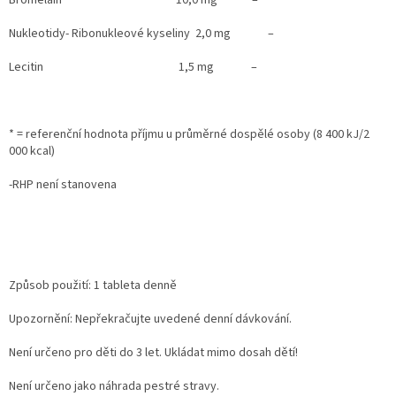
Nukleotidy- Ribonukleové kyseliny 2,0 mg –
Lecitin 1,5 mg –
* = referenční hodnota příjmu u průměrné dospělé osoby (8 400 kJ/2
000 kcal)
-RHP není stanovena
Způsob použití: 1 tableta denně
Upozornění: Nepřekračujte uvedené denní dávkování.
Není určeno pro děti do 3 let. Ukládat mimo dosah dětí!
Není určeno jako náhrada pestré stravy.