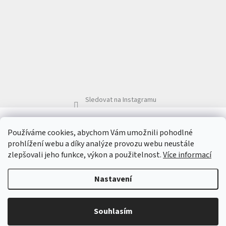
Sledovat na Instagramu
Ochrana zdraví nanotechnologie ZOONO®
Používáme cookies, abychom Vám umožnili pohodlné
prohlížení webu a díky analýze provozu webu neustále
zlepšovali jeho funkce, výkon a použitelnost.
Více informací
Vytvořil Shoptet
&
Nastavení
Copyright 2026
Vitalmedica - Změna začíná, když Vám někdo
Souhlasím
skutečně naslouchá
. Všechna práva vyhrazena.