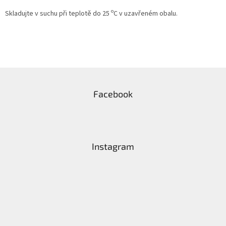
o
Skladujte v suchu při teplotě do 25
C v uzavřeném obalu.
Z
á
Facebook
p
a
t
í
Instagram