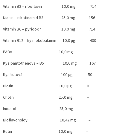
Vitamin B2 – riboflavin 10,0 mg 714
Niacin – nikotinamid B3 25,0 mg 156
Vitamin B6 – pyridoxin 10,0 mg 714
Vitamin B12 – kyanokobalamin 10,0 µg 400
PABA 10,0 mg –
Kys.pantothenová – B5 10,0 mg 167
Kys.listová 100 µg 50
Biotin 10,0 µg 20
Cholin 25,0 mg . –
Inositol 25,0 mg –
Bioflavonoidy 10,42 mg –
Rutin 10,0 mg –