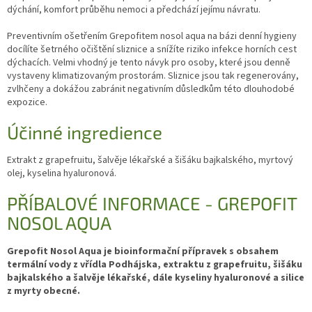
dýchání, komfort průběhu nemoci a předchází jejímu návratu.
Preventivním ošetřením Grepofitem nosol aqua na bázi denní hygieny
docílíte šetrného očištění sliznice a snížíte riziko infekce horních cest
dýchacích. Velmi vhodný je tento návyk pro osoby, které jsou denně
vystaveny klimatizovaným prostorám. Sliznice jsou tak regenerovány,
zvlhčeny a dokážou zabránit negativním důsledkům této dlouhodobé
expozice.
Účinné ingredience
Extrakt z grapefruitu, šalvěje lékařské a šišáku bajkalského, myrtový
olej, kyselina hyaluronová.
PŘÍBALOVÉ INFORMACE - GREPOFIT
NOSOL AQUA
Grepofit Nosol Aqua je bioinformační přípravek s obsahem
termální vody z vřídla Podhájska, extraktu z grapefruitu, šišáku
bajkalského a šalvěje lékařské, dále kyseliny hyaluronové a silice
z myrty obecné.