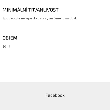
MINIMÁLNÍ TRVANLIVOST:
Spotřebujte nejlépe do data vyznačeného na obalu.
OBJEM:
20 ml
Z
á
Facebook
p
a
t