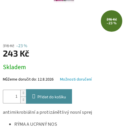
316 Kč
–23 %
316 Kč
–23 %
243 Kč
Měrná
Skladem
cena:
Můžeme doručit do:
12.8.2026
Možnosti doručení
Přidat do košíku
antimikrobiální a protizánětlivý nosní sprej
RÝMA A UCPANÝ NOS