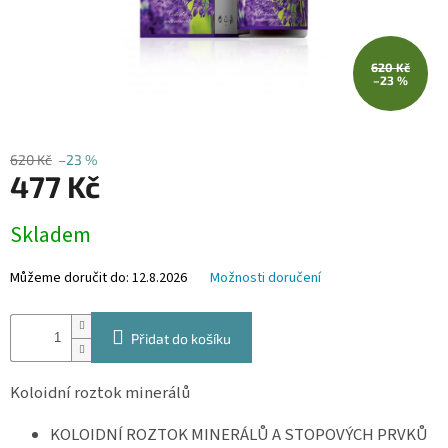
620 Kč
–23 %
620 Kč
–23 %
477 Kč
Měrná
Skladem
cena:
Můžeme doručit do:
12.8.2026
Možnosti doručení
Přidat do košíku
Koloidní roztok minerálů
KOLOIDNÍ ROZTOK MINERÁLŮ A STOPOVÝCH PRVKŮ