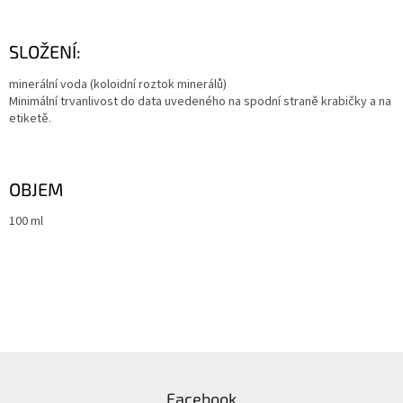
SLOŽENÍ:
minerální voda (koloidní roztok minerálů)
Minimální trvanlivost do data uvedeného na spodní straně krabičky a na
etiketě.
OBJEM
100 ml
Z
á
Facebook
p