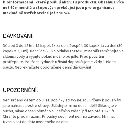
bioinformacemi, které posilují aktivitu produktu. Obsahuje více
než 60 minerálů a stopových prvků, jež jsou pro organismus
maximálně vstřebatelné (až z 98 %).
DÁVKOVÁNÍ:
Děti od 3 do 12 let: 15 kapek 1x za den. Dospělí: 30 kapek 1x za den (30
kapek = 2,3 ml). Denní dávku koloidního roztoku minerálů zamíchejte ve
sklenici vody a vypijte pokud možno po jídle. Před použitím
protřepejte. Po třech týdnech užívání doporučujeme vždy 1 týden
pauzu. Nepřekračujte doporučené denní dávkování!
UPOZORNĚNÍ:
Není určeno dětem do 3 let. Doplňky stravy nejsou určeny k používání
jako náhrada pestré stravy. Ukládejte mimo dosah dětí! Skladujte v
suchu, mimo dosah přímého slunečního záření při teplotě 10-25 °C.
Chraňte před mrazem. Případný sediment není na závadu. Minimální
trvanlivost do data uvedeného na obalu.