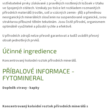
vstřebatelné prvky získávané z pravěkých rostlinných ložisek v Utahu
ve Spojených státech. Vznikaly po tisíce let rozkladem rozmanitých
přírodních materiálů (rostlin, solí a vzácných zemin - jílů) a přeměnou
neorganických minerálních sloučenin na suspendované organické, svou
strukturou příbuzné tělním tekutinám. Jsou čistě přírodní, organismem
optimálně využitelné a působí rychle a efektivě.
U přírodních zdrojů nelze přesně garantovat a tudíž uvádět přesný
obsah jednotlivých prvků.
Účinné ingredience
Koncentrovaný koloidní roztok přírodních minerálů.
PŘÍBALOVÉ INFORMACE -
FYTOMINERAL
Doplněk stravy - kapky
Koncentrovaný koloidní roztok přírodních minerálů s