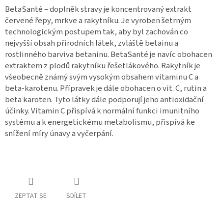
BetaSanté – doplněk stravy je koncentrovaný extrakt
červené řepy, mrkve a rakytníku. Je vyroben šetrným
technologickým postupem tak, aby byl zachován co
nejvyšší obsah přírodních látek, zvláště betainu a
rostlinného barviva betaninu. BetaSanté je navíc obohacen
extraktem z plodů rakytníku řešetlákového. Rakytník je
všeobecně známý svým vysokým obsahem vitaminu C a
beta-karotenu. Přípravek je dále obohacen o vit. C, rutin a
beta karoten. Tyto látky dále podporují jeho antioxidační
účinky. Vitamin C přispívá k normální funkci imunitního
systému a k energetickému metabolismu, přispívá ke
snížení míry únavy a vyčerpání.
ZEPTAT SE
SDÍLET