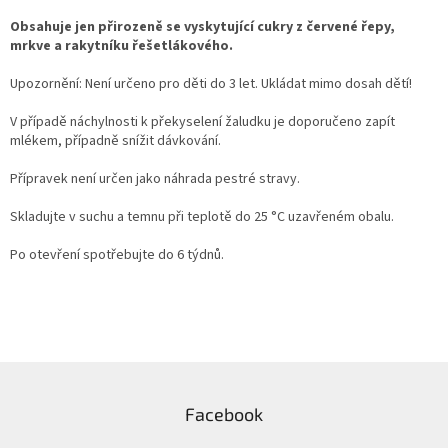
Obsahuje jen přirozeně se vyskytující cukry z červené řepy,
mrkve a rakytníku řešetlákového.
Upozornění: Není určeno pro děti do 3 let. Ukládat mimo dosah dětí!
V případě náchylnosti k překyselení žaludku je doporučeno zapít
mlékem, případně snížit dávkování.
Přípravek není určen jako náhrada pestré stravy.
Skladujte v suchu a temnu při teplotě do 25 °C uzavřeném obalu.
Po otevření spotřebujte do 6 týdnů.
Z
á
Facebook
p
a