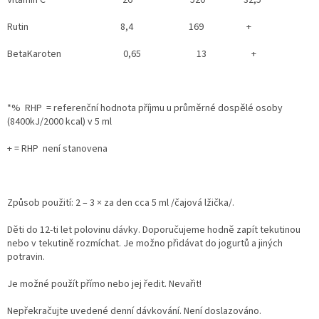
Rutin 8,4 169 +
BetaKaroten 0,65 13 +
*% RHP = referenční hodnota příjmu u průměrné dospělé osoby
(8400kJ/2000 kcal) v 5 ml
+ = RHP není stanovena
Způsob použití: 2 – 3 × za den cca 5 ml /čajová lžička/.
Děti do 12-ti let polovinu dávky. Doporučujeme hodně zapít tekutinou
nebo v tekutině rozmíchat. Je možno přidávat do jogurtů a jiných
potravin.
Je možné použít přímo nebo jej ředit. Nevařit!
Nepřekračujte uvedené denní dávkování. Není doslazováno.