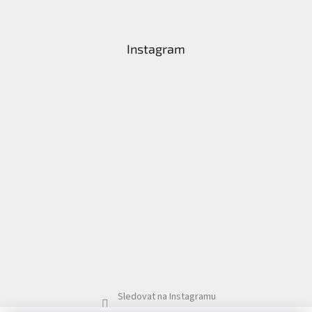
t
í
Instagram
Sledovat na Instagramu