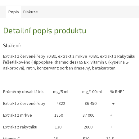
Popis
Diskuze
Detailní popis produktu
Složení:
Extrakt z červené řepy 70 Bx, extrakt z mrkve 70 Bx, extrakt z Rakytníku
řešetlákového (Hippophae Rhamnoides) 65 Bx, vitamin C (kyselina L-
askorbová), rutin, konzervant: sorban draselný, betakaroten.
Průměrný obsah látek mg/5 ml mg/100 ml % RHP*
Extrakt z červené řepy 4322 86 450 +
Extrakt z mrkve 1850 37 000 +
Extrakt z rakytníku 130 2600 +
Vitamin C 26 520 32,5