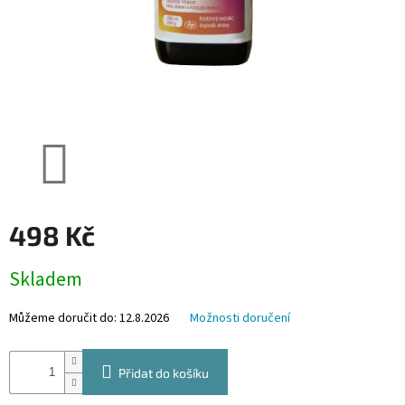
498 Kč
Měrná
Skladem
cena:
Můžeme doručit do:
12.8.2026
Možnosti doručení
Přidat do košíku