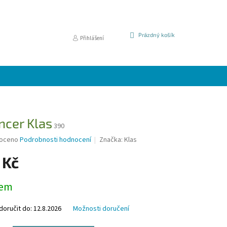
NÁKUPNÍ
Prázdný košík
Přihlášení
KOŠÍK
ncer Klas
390
é
oceno
Podrobnosti hodnocení
Značka:
Klas
í
 Kč
dem
k.
oručit do:
12.8.2026
Možnosti doručení