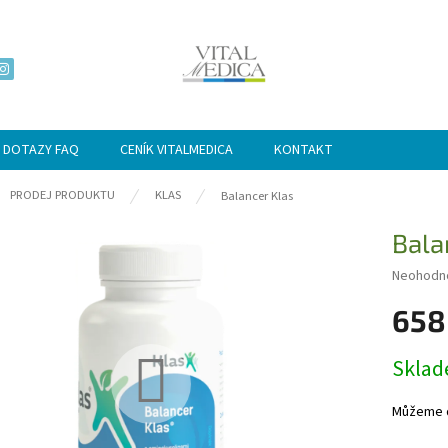
 DOTAZY FAQ
CENÍK VITALMEDICA
KONTAKT
ů
PRODEJ PRODUKTU
KLAS
Balancer Klas
Bala
Průměrn
Neohodn
hodnocen
658
produktu
je
0,0
Měrná
Skla
z
cena:
5
hvězdiče
Můžeme d