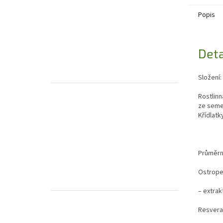
Popis
Deta
Složení:
Rostlinn
ze semen
Křídlatk
Prů
Ost
– extrak
Resv