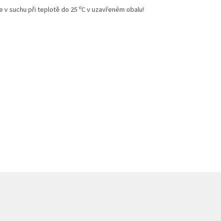
o
e v suchu při teplotě do 25
C v uzavřeném obalu!