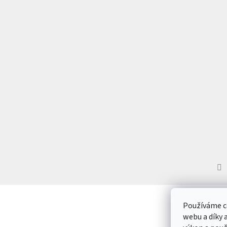
í
Používáme c
webu a díky 