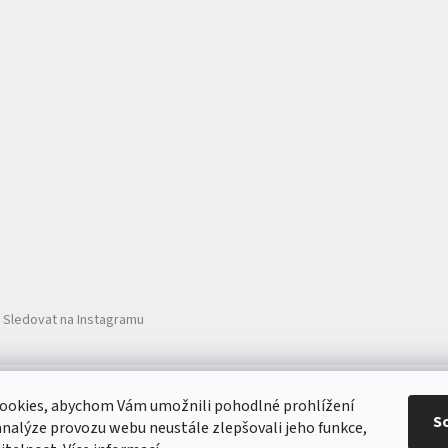
Sledovat na Instagramu
Ochrana zdraví nanotechnologie ZOONO®
ookies, abychom Vám umožnili pohodlné prohlížení
S
analýze provozu webu neustále zlepšovali jeho funkce,