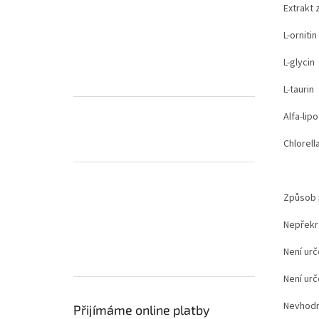
Extr
L-
L
L
Alf
Ch
Způsob p
Nepřekr
Není urč
Není urč
Nevhodné
Přijímáme online platby