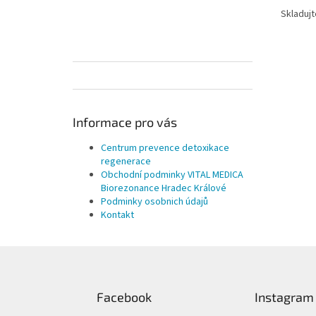
Skladujt
Informace pro vás
Centrum prevence detoxikace
regenerace
Obchodní podminky VITAL MEDICA
Biorezonance Hradec Králové
Podminky osobnich údajů
Kontakt
Z
á
p
Facebook
Instagram
a
t