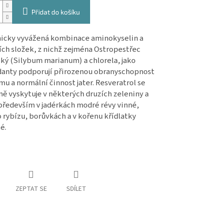
Přidat do košíku
cky vyvážená kombinace aminokyselin a
ích složek, z nichž zejména Ostropestřec
ký (Silybum marianum) a chlorela, jako
danty podporují přirozenou obranyschopnost
mu a normální činnost jater. Resveratrol se
ně vyskytuje v některých druzích zeleniny a
především v jadérkách modré révy vinné,
 rybízu, borůvkách a v kořenu křídlatky
é.
ZEPTAT SE
SDÍLET