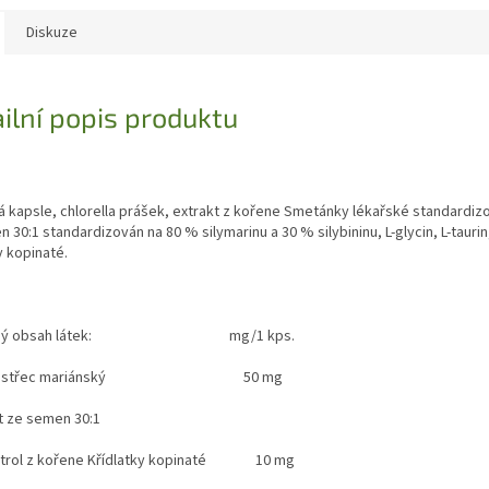
Diskuze
ilní popis produktu
á kapsle, chlorella prášek, extrakt z kořene Smetánky lékařské standardi
 30:1 standardizován na 80 % silymarinu a 30 % silybininu, L-glycin, L-taurin,
y kopinaté.
měrný obsah látek: mg/1 kps.
ropestřec mariánský 50 mg
t ze semen 30:1
eratrol z kořene Křídlatky kopinaté 10 mg