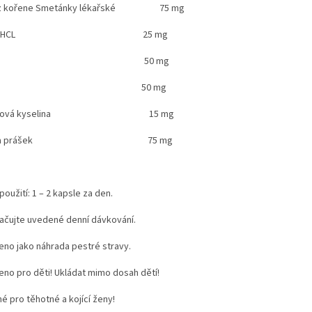
akt z kořene Smetánky lékařské 75 mg
ornitin HCL 25 mg
-glycin 50 mg
-taurin 50 mg
a-lipoová kyselina 15 mg
lorella prášek 75 mg
oužití: 1 – 2 kapsle za den.
ačujte uvedené denní dávkování.
eno jako náhrada pestré stravy.
eno pro děti! Ukládat mimo dosah dětí!
 pro těhotné a kojící ženy!