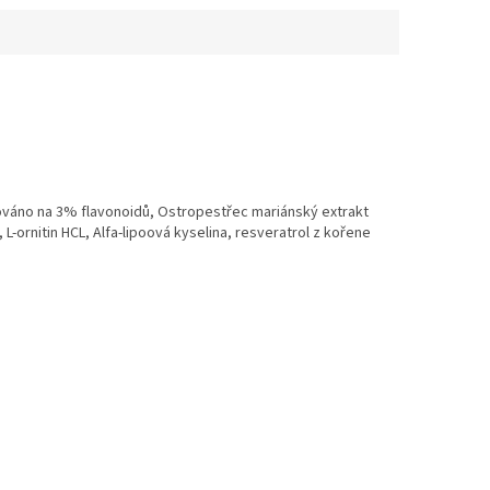
zováno na 3% flavonoidů, Ostropestřec mariánský extrakt
 L-ornitin HCL, Alfa-lipoová kyselina, resveratrol z kořene