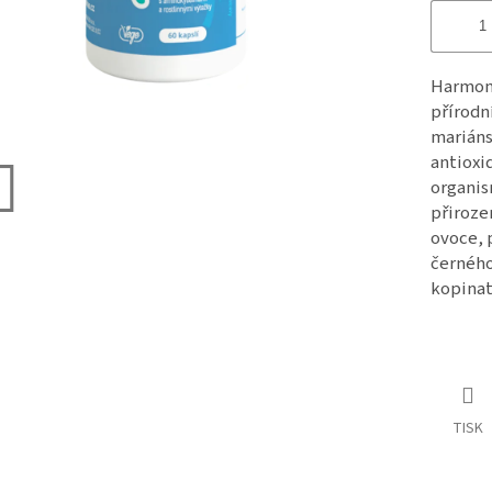
Harmoni
přírodn
mariáns
antioxi
organis
přiroze
ovoce, 
černého
kopinat
TISK